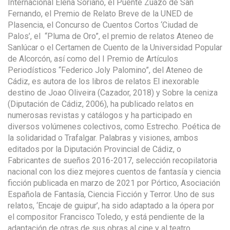
Internacional Elena Soriano, el Puente Zuazo de San
Fernando, el Premio de Relato Breve de la UNED de
Plasencia, el Concurso de Cuentos Cortos ‘Ciudad de
Palos’, el “Pluma de Oro”, el premio de relatos Ateneo de
Sanlúcar o el Certamen de Cuento de la Universidad Popular
de Alcorcón, así como del I Premio de Artículos
Periodísticos “Federico Joly Palomino”, del Ateneo de
Cádiz, es autora de los libros de relatos
El inexorable
destino de Joao Oliveira
(Cazador, 2018) y
Sobre la ceniza
(Diputación de Cádiz, 2006), ha publicado relatos en
numerosas revistas y catálogos y ha participado en
diversos volúmenes colectivos, como
Estrecho. Poética de
la solidaridad
o
Trafalgar. Palabras y visiones,
ambos
editados por la Diputación Provincial de Cádiz, o
Fabricantes de sueños 2016-2017
, selección recopilatoria
nacional con los diez mejores cuentos de fantasía y ciencia
ficción publicada en marzo de 2021 por Pórtico, Asociación
Española de Fantasía, Ciencia Ficción y Terror.
Uno de sus
relatos, ‘Encaje de guipur’, ha sido adaptado a la ópera por
el compositor Francisco Toledo, y está pendiente de la
adaptación de otras de sus obras al cine y al teatro.