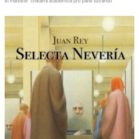
el
marbete “chatarra académica
pro
pane lucrando
”
.