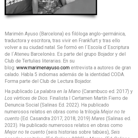
Marimén Ayuso (Barcelona) es filóloga anglo-germánica,
traductora y escritora, tras vivir en Frankfurt y tras ello
volver a su ciudad natal. Se formó en l´Escola d´Escriptura
de l´Ateneu Barcelonès. Es parte del grupo Bojador y del
Club de Tertulias literarias. En su
blog:
www.marimenayuso.com
entrevista a autores de gran
calado. Habla 5 indiomas además de la identidad CODA.
Forma parte del Club de Lectura Bojador.
Ha publicado
La palabra en la Mano
(Carambuco ed. 2017) y
Los vértices de Dios
. Finalista I Certamen Martín Fierro de
Denuncia Social (Salinas Ed. 2022). Ha publicado
numerosos relatos en obras como la trilogía
Mejor no te
cuento
(Ed. Casandra 2017, 2018, 2019)
Mares
(Salinas ed.
2023). Ha publicado numerosos relatos en obras como
Mejor no te cuento
(seis historias sobre tabúes),
Seis