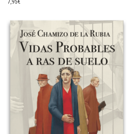
7,95
€