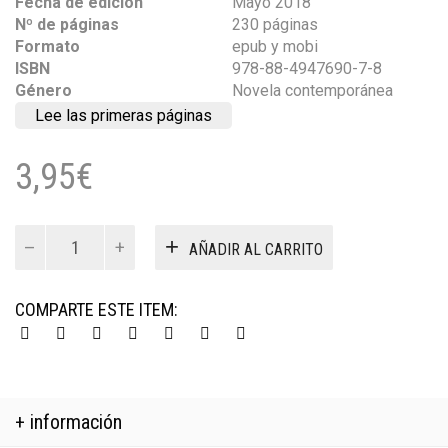
Fecha de edición
Mayo 2018
Nº de páginas
230 páginas
Formato
epub y mobi
ISBN
978-88-4947690-7-8
Género
Novela contemporánea
Lee las primeras páginas
3,95
€
El
AÑADIR AL CARRITO
juego
de
la
COMPARTE ESTE ITEM:
invención
ebook
cantidad
+ información