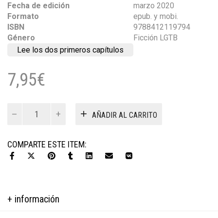
Fecha de edición
marzo 2020
Formato
epub. y mobi.
ISBN
9788412119794
Género
Ficción LGTB
Lee los dos primeros capítulos
7,95
€
Keith
AÑADIR AL CARRITO
Landdon,
memorias
no
COMPARTE ESTE ITEM:
autorizadas
ebook
cantidad
+ información