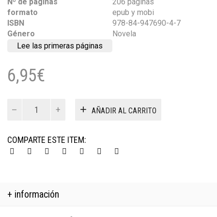
Nº de páginas
206 páginas
formato
epub y mobi
ISBN
978-84-947690-4-7
Género
Novela
Lee las primeras páginas
6,95
€
La
AÑADIR AL CARRITO
espiral
del
Caos
COMPARTE ESTE ITEM:
ebook
cantidad
+ información