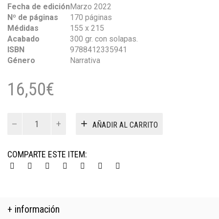
Fecha de edición
Marzo 2022
Nº de páginas
170 páginas
Médidas
155 x 215
Acabado
300 gr. con solapas.
ISBN
9788412335941
Género
Narrativa
16,50
€
Mal
AÑADIR AL CARRITO
de
muchos
cantidad
COMPARTE ESTE ITEM:
+ información