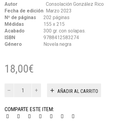
Autor
Consolación González Rico
Fecha de edición
Marzo 2023
Nº de páginas
202 páginas
Médidas
155 x 215
Acabado
300 gr. con solapas.
ISBN
9788412583274
Género
Novela negra
18,00
€
Detrás
AÑADIR AL CARRITO
de
las
sombras
COMPARTE ESTE ITEM:
cantidad