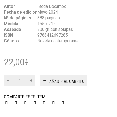
Autor
Beda Docampo
Fecha de edición
Mayo 2024
Nº de páginas
388 páginas
Médidas
155 x 215
Acabado
300 gr. con solapas.
ISBN
9788412697285
Género
Novela contemporánea
22,00
€
El
AÑADIR AL CARRITO
gran
momento
cantidad
COMPARTE ESTE ITEM: