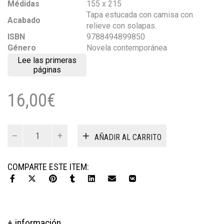
Médidas
155 x 215
Tapa estucada con camisa con
Acabado
relieve con solapas.
ISBN
9788494899850
Género
Novela contemporánea
Lee las primeras
páginas
16,00
€
Mil
AÑADIR AL CARRITO
millas
al
sur
COMPARTE ESTE ITEM:
cantidad
+ información