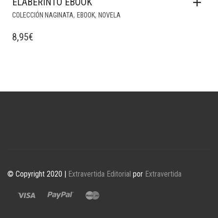
ELABERINTO EBOOK
,
,
COLECCIÓN NAGINATA
EBOOK
NOVELA
8,95
€
© Copyright 2020 |
Extravertida Editorial
por
Extravertida