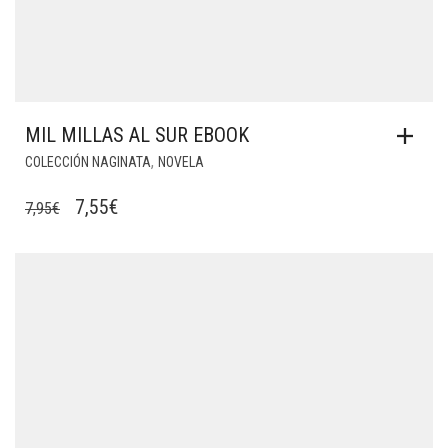
MIL MILLAS AL SUR EBOOK
,
COLECCIÓN NAGINATA
NOVELA
EL
EL
7,55
€
7,95
€
PRECIO
PRECIO
ORIGINAL
ACTUAL
ERA:
ES:
7,95€.
7,55€.