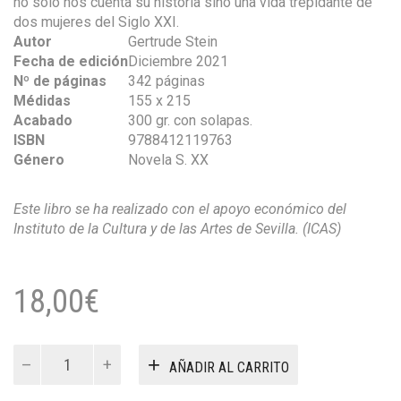
no solo nos cuenta su historia sino una vida trepidante de
dos mujeres del Siglo XXI.
Autor
Gertrude Stein
Fecha de edición
Diciembre 2021
Nº de páginas
342 páginas
Médidas
155 x 215
Acabado
300 gr. con solapas.
ISBN
9788412119763
Género
Novela S. XX
Este libro se ha realizado con el apoyo económico del
Instituto de la Cultura y de las Artes de Sevilla. (ICAS)
18,00
€
Autobiografía
AÑADIR AL CARRITO
de
Alice