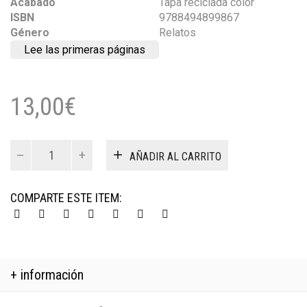
Acabado
Tapa reciclada color
ISBN
9788494899867
Género
Relatos
Lee las primeras páginas
13,00
€
Para
AÑADIR AL CARRITO
que
me
imagines
COMPARTE ESTE ITEM:
cantidad
+ información