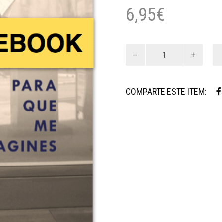
6,95
€
Para
que
me
imagines
COMPARTE ESTE ITEM:
ebook
cantidad