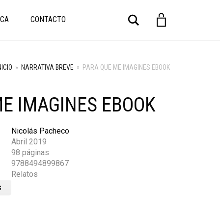
Buscar
CA
CONTACTO
NICIO
»
NARRATIVA BREVE
»
PARA QUE ME IMAGINES EBOOK
ME IMAGINES EBOOK
Nicolás Pacheco
Abril 2019
98 páginas
9788494899867
Relatos
s